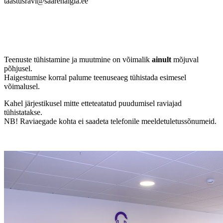
taastusravi@saarehaigla.ee
Teenuste tühistamine ja muutmine on võimalik
ainult
mõjuval
põhjusel.
Haigestumise korral palume teenuseaeg tühistada esimesel
võimalusel.
Kahel järjestikusel mitte etteteatatud puudumisel raviajad
tühistatakse.
NB! Raviaegade kohta ei saadeta telefonile meeldetuletussõnumeid.