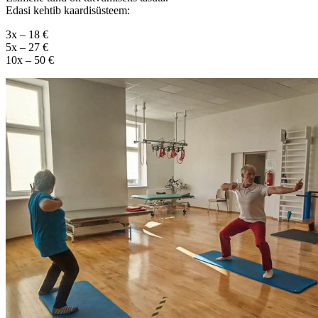
Edasi kehtib kaardisüsteem:
3x – 18 €
5x – 27 €
10x – 50 €