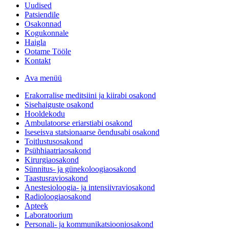
Uudised
Patsiendile
Osakonnad
Kogukonnale
Haigla
Ootame Tööle
Kontakt
Ava menüü
Erakorralise meditsiini ja kiirabi osakond
Sisehaiguste osakond
Hooldekodu
Ambulatoorse eriarstiabi osakond
Iseseisva statsionaarse õendusabi osakond
Toitlustusosakond
Psühhiaatriaosakond
Kirurgiaosakond
Sünnitus- ja günekoloogiaosakond
Taastusraviosakond
Anestesioloogia- ja intensiivraviosakond
Radioloogiaosakond
Apteek
Laboratoorium
Personali- ja kommunikatsiooniosakond