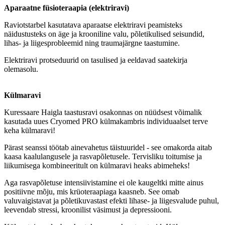
Aparaatne füsioteraapia (elektriravi)
Raviotstarbel kasutatava aparaatse elektriravi peamisteks
näidustusteks on äge ja krooniline valu, põletikulised seisundid,
lihas- ja liigesprobleemid ning traumajärgne taastumine.
Elektriravi protseduurid on tasulised ja eeldavad saatekirja
olemasolu.
Külmaravi
Kuressaare Haigla taastusravi osakonnas on nüüdsest võimalik
kasutada uues Cryomed PRO külmakambris individuaalset terve
keha külmaravi!
Pärast seanssi töötab ainevahetus täistuuridel - see omakorda aitab
kaasa kaalulangusele ja rasvapõletusele. Tervisliku toitumise ja
liikumisega kombineeritult on külmaravi heaks abimeheks!
Aga rasvapõletuse intensiivistamine ei ole kaugeltki mitte ainus
positiivne mõju, mis krüoteraapiaga kaasneb. See omab
valuvaigistavat ja põletikuvastast efekti lihase- ja liigesvalude puhul,
leevendab stressi, kroonilist väsimust ja depressiooni.