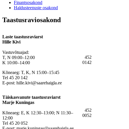
Finantsosakond
Haldusteenuste osakond
Taastusraviosakond
Laste taastusraviarst
Hille Kivi
Vastuvõtuajad:
452
T, N 09:00–12:00
0142
K 10:00–14:00
Kõneaeg: T, K, N 15:00–15:45
Tel 45 20 142
E-post:
hille.kivi@saarehaigla.ee
Täiskasvanute taastusraviarst
Marje Kuningas
452
Kõneaeg: E, K 12:30–13:00; N 11:30–
0052
12:00
Tel 45 20 052
E-post:
marje.kuningas@saarehaigla.ee