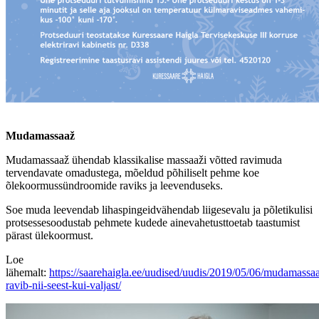
Mudamassaaž
Mudamassaaž ühendab klassikalise massaaži võtted ravimuda
tervendavate omadustega, mõeldud põhiliselt pehme koe
õlekoormussündroomide raviks ja leevenduseks.
Soe muda leevendab lihaspingeid
vähendab liigesevalu ja põletikulisi
protsesse
soodustab pehmete kudede ainevahetust
toetab taastumist
pärast ülekoormust.
Loe
lähemalt:
https://saarehaigla.ee/uudised/uudis/2019/05/06/mudamassa
ravib-nii-seest-kui-valjast/