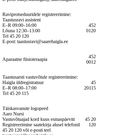
Raviprotseduuridele registreerimine:
Taastusravi assistent
E–R 09:00–16:00
452
Lõuna 12:30–13:00
0120
Tel 45 20 120
E-post:
taastusravi@saarehaigla.ee
452
Aparaatne füsioteraapia
0012
Taastusarsti vastuvõtule registreerimine:
Haigla üldregistratuur
45
E–R 08:00–17:00
20115
Tel 45 20 115
Täiskasvanute logopeed
Aaro Nursi
Vastuvõtuajad kord kuus esmaspäeviti
45 20
Registreerimine saatekirja alusel telefonil
120
45 20 120 või e-posti teel