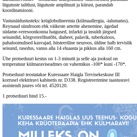
liigutuste talitlust, liigutuste amplituuti ja kiirust, parandab
koordinatsiooni.
Vastunäidustusteks: krüglobulineemia (külmaallergia, -talumatus),
Reynaud sündroom ehk väikeste arterite ahenemine, ägedad
südame-veresoonkonna haigused, infarkti ja insuldi järgsed
seisundid, kõrgvererõhutõbi, diabeet, palavik, tuberkuloos,
pahaloomulised kasvajad, hüsteeriline neuroos, üldine halb tervislik
seisund, rasedus, vanus alla 14 eluaasta ja pikkus alla 160 cm.
Ühe protseduuri kestus on 1-3 minutit ja selle aja jooksul on
temperatuur külmaraviseadmes on vahemikus -100* kuni -170*.
Protseduuri teostatakse Kuressaare Haigla Tervisekeskuse III
korrusel elektriravi kabinetis nr. D338. Registreerimine taastusravi
assistendi juures või tel. 4520120.
1 protseduuri hind 15.-