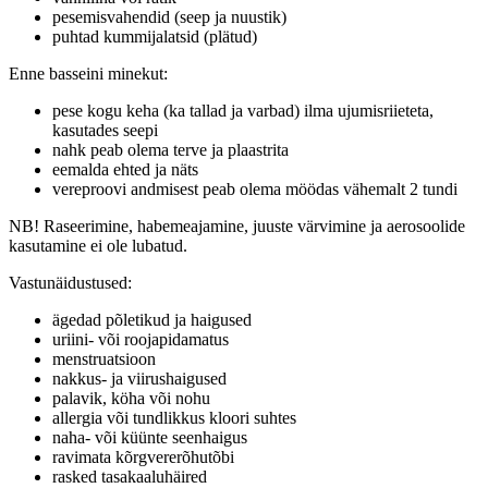
pesemisvahendid (seep ja nuustik)
puhtad kummijalatsid (plätud)
Enne basseini minekut:
pese kogu keha (ka tallad ja varbad) ilma ujumisriieteta,
kasutades seepi
nahk peab olema terve ja plaastrita
eemalda ehted ja näts
vereproovi andmisest peab olema möödas vähemalt 2 tundi
NB! Raseerimine, habemeajamine, juuste värvimine ja aerosoolide
kasutamine ei ole lubatud.
Vastunäidustused:
ägedad põletikud ja haigused
uriini- või roojapidamatus
menstruatsioon
nakkus- ja viirushaigused
palavik, köha või nohu
allergia või tundlikkus kloori suhtes
naha- või küünte seenhaigus
ravimata kõrgvererõhutõbi
rasked tasakaaluhäired