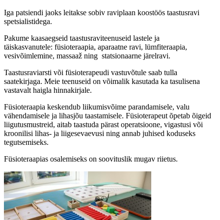
Iga patsiendi jaoks leitakse sobiv raviplaan koostöös taastusravi
spetsialistidega.
Pakume kaasaegseid taastusraviteenuseid lastele ja
täiskasvanutele: füsioteraapia, aparaatne ravi, lümfiteraapia,
vesivõimlemine, massaaž ning statsionaarne järelravi.
Taastusraviarsti või füsioterapeudi vastuvõtule saab tulla
saatekirjaga. Meie teenuseid on võimalik kasutada ka tasulisena
vastavalt haigla hinnakirjale.
Füsioteraapia keskendub liikumisvõime parandamisele, valu
vähendamisele ja lihasjõu taastamisele. Füsioterapeut õpetab õigeid
liigutusmustreid, aitab taastuda pärast operatsioone, vigastusi või
kroonilisi lihas- ja liigesevaevusi ning annab juhised koduseks
tegutsemiseks.
Füsioteraapias osalemiseks on soovituslik mugav riietus.