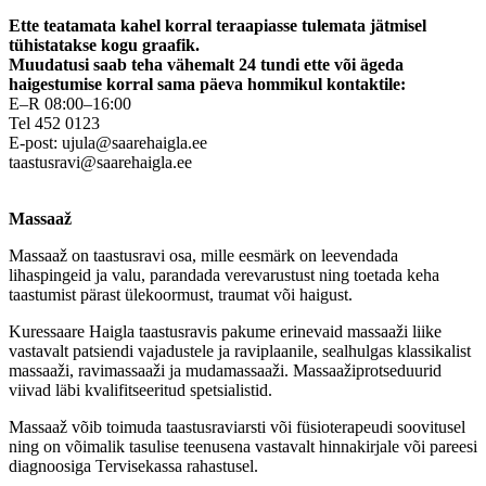
Ette teatamata kahel korral teraapiasse tulemata jätmisel
tühistatakse kogu graafik.
Muudatusi saab teha vähemalt 24 tundi ette või ägeda
haigestumise korral sama päeva hommikul kontaktile:
E–R 08:00–16:00
Tel 452 0123
E-post:
ujula@saarehaigla.ee
taastusravi@saarehaigla.ee
Massaaž
Massaaž on taastusravi osa, mille eesmärk on leevendada
lihaspingeid ja valu, parandada verevarustust ning toetada keha
taastumist pärast ülekoormust, traumat või haigust.
Kuressaare Haigla taastusravis pakume erinevaid massaaži liike
vastavalt patsiendi vajadustele ja raviplaanile, sealhulgas klassikalist
massaaži, ravimassaaži ja mudamassaaži. Massaažiprotseduurid
viivad läbi kvalifitseeritud spetsialistid.
Massaaž võib toimuda taastusraviarsti või füsioterapeudi soovitusel
ning on võimalik tasulise teenusena vastavalt hinnakirjale või pareesi
diagnoosiga Tervisekassa rahastusel.