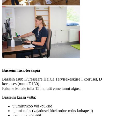
Basseini füsioteraapia
Bassein asub Kuressaare Haigla Tervisekeskuse I korrusel, D
korpuses (ruum D130).
Palume kohale tulla 15 minutit enne tunni algust.
Basseini kaasa võtta:
ujumistrikoo või -püksid
ujumismüts (vajadusel ühekordne müts kohapeal)
vannilina või rätik