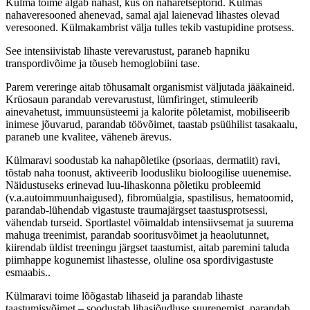
Külma toime algab nahast, kus on naharetseptorid. Külmas
nahaveresooned ahenevad, samal ajal laienevad lihastes olevad
veresooned. Külmakambrist välja tulles tekib vastupidine protsess.
See intensiivistab lihaste verevarustust, paraneb hapniku
transpordivõime ja tõuseb hemoglobiini tase.
Parem vereringe aitab tõhusamalt organismist väljutada jääkaineid.
Krüosaun parandab verevarustust, lümfiringet, stimuleerib
ainevahetust, immuunsüsteemi ja kalorite põletamist, mobiliseerib
inimese jõuvarud, parandab töövõimet, taastab psüühilist tasakaalu,
paraneb une kvalitee, väheneb ärevus.
Külmaravi soodustab ka nahapõletike (psoriaas, dermatiit) ravi,
tõstab naha toonust, aktiveerib loodusliku bioloogilise uuenemise.
Näidustuseks erinevad luu-lihaskonna põletiku probleemid
(v.a.autoimmuunhaigused), fibromüalgia, spastilisus, hematoomid,
parandab-lühendab vigastuste traumajärgset taastusprotsessi,
vähendab turseid. Sportlastel võimaldab intensiivsemat ja suurema
mahuga treenimist, parandab sooritusvõimet ja heaolutunnet,
kiirendab üldist treeningu järgset taastumist, aitab paremini taluda
piimhappe kogunemist lihastesse, oluline osa spordivigastuste
esmaabis..
Külmaravi toime lõõgastab lihaseid ja parandab lihaste
taastumisvõimet – soodustab lihasjõudluse suurenemist, parandab